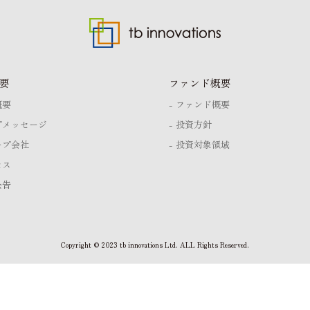
要
ファンド概要
概要
ファンド概要
プメッセージ
投資方針
ープ会社
投資対象領域
セス
公告
Copyright © 2023 tb innovations Ltd. ALL Rights Reserved.