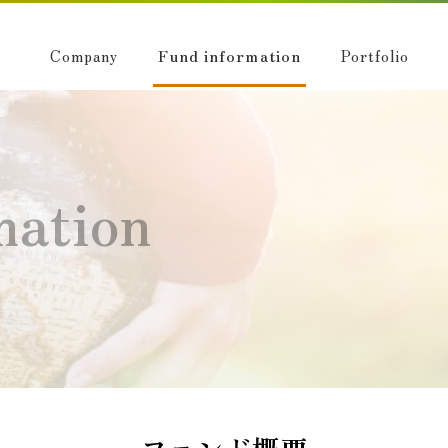
Company
Fund information
Portfolio
mation