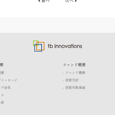
前へ
次へ
要
ファンド概要
概要
ファンド概要
プメッセージ
投資方針
ープ会社
投資対象領域
セス
公告