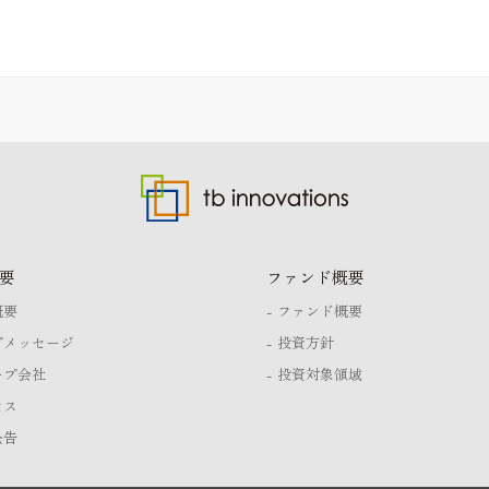
要
ファンド概要
概要
ファンド概要
プメッセージ
投資方針
ープ会社
投資対象領域
セス
公告